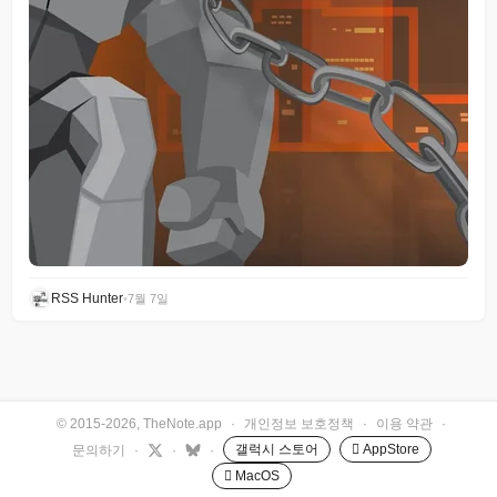
RSS Hunter
•
7월 7일
© 2015-2026, TheNote.app
·
개인정보 보호정책
·
이용 약관
·
갤럭시 스토어
 AppStore
문의하기
·
·
·
 MacOS