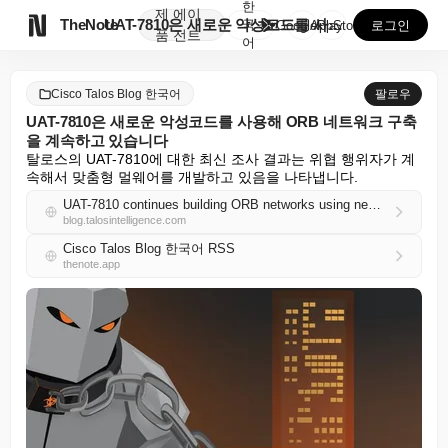
한
제
에이

TheNote
UAT-7810은 새로운 악성코드를 사용해 ORB 네트...
국
GooglePlay
AppStore
로그인
품
전트
어
Cisco Talos Blog 한국어
팔로우
UAT-7810은 새로운 악성코드를 사용해 ORB 네트워크 구축
을 계속하고 있습니다
탈로스의 UAT-7810에 대한 최신 조사 결과는 위협 행위자가 계
속해서 맞춤형 멀웨어를 개발하고 있음을 나타냅니다.
UAT-7810 continues building ORB networks using new malware
blog.talosintelligence.com
Cisco Talos Blog 한국어 RSS
thenote.app