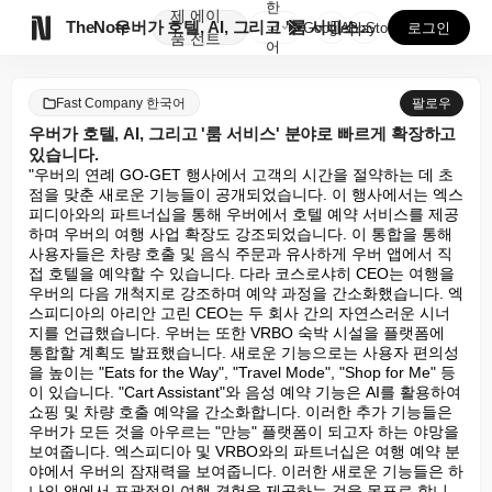
한
제
에이

TheNote
우버가 호텔, AI, 그리고 '룸 서비스' 분야로 빠르...
국
GooglePlay
AppStore
로그인
품
전트
어
Fast Company 한국어
팔로우
우버가 호텔, AI, 그리고 '룸 서비스' 분야로 빠르게 확장하고
있습니다.
"우버의 연례 GO-GET 행사에서 고객의 시간을 절약하는 데 초
점을 맞춘 새로운 기능들이 공개되었습니다. 이 행사에서는 엑스
피디아와의 파트너십을 통해 우버에서 호텔 예약 서비스를 제공
하며 우버의 여행 사업 확장도 강조되었습니다. 이 통합을 통해 
사용자들은 차량 호출 및 음식 주문과 유사하게 우버 앱에서 직
접 호텔을 예약할 수 있습니다. 다라 코스로샤히 CEO는 여행을 
우버의 다음 개척지로 강조하며 예약 과정을 간소화했습니다. 엑
스피디아의 아리안 고린 CEO는 두 회사 간의 자연스러운 시너
지를 언급했습니다. 우버는 또한 VRBO 숙박 시설을 플랫폼에 
통합할 계획도 발표했습니다. 새로운 기능으로는 사용자 편의성
을 높이는 "Eats for the Way", "Travel Mode", "Shop for Me" 등
이 있습니다. "Cart Assistant"와 음성 예약 기능은 AI를 활용하여 
쇼핑 및 차량 호출 예약을 간소화합니다. 이러한 추가 기능들은 
우버가 모든 것을 아우르는 "만능" 플랫폼이 되고자 하는 야망을 
보여줍니다. 엑스피디아 및 VRBO와의 파트너십은 여행 예약 분
야에서 우버의 잠재력을 보여줍니다. 이러한 새로운 기능들은 하
나의 앱에서 포괄적인 여행 경험을 제공하는 것을 목표로 합니