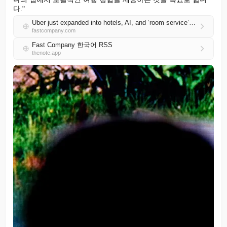
다."
Uber just expanded into hotels, AI, and ‘room service’—and it’s moving fast
fastcompany.com
Fast Company 한국어 RSS
thenote.app