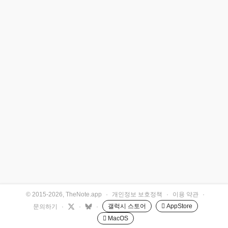
© 2015-2026, TheNote.app
·
개인정보 보호정책
·
이용 약관
·
갤럭시 스토어
 AppStore
문의하기
·
·
·
 MacOS