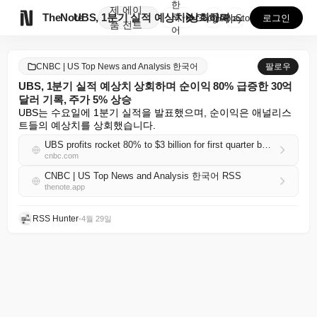
한
제
에이

TheNote
UBS, 1분기 실적 예상치 상회하며 순이익 80% 급...
국
GooglePlay
AppStore
로그인
품
전트
어
CNBC | US Top News and Analysis 한국어
팔로우
UBS, 1분기 실적 예상치 상회하며 순이익 80% 급증한 30억
달러 기록, 주가 5% 상승
UBS는 수요일에 1분기 실적을 발표했으며, 순이익은 애널리스
트들의 예상치를 상회했습니다.
UBS profits rocket 80% to $3 billion for first quarter beat, shares pop 5%
cnbc.com
CNBC | US Top News and Analysis 한국어 RSS
thenote.app
RSS Hunter
•
4월 29일