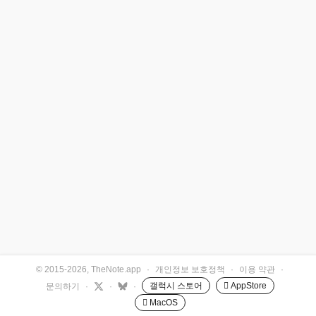
© 2015-2026, TheNote.app
·
개인정보 보호정책
·
이용 약관
·
갤럭시 스토어
 AppStore
문의하기
·
·
·
 MacOS