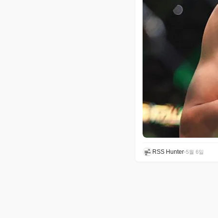
RSS Hunter
•
5월 6일