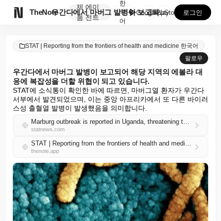
한
제
에이

TheNote
우간다에서 마버그 발병이 보고되어 해당 지역의 에볼라 ...
국
GooglePlay
AppStore
로그인
품
전트
어
STAT | Reporting from the frontiers of health and medicine 한국어
팔로우
우간다에서 마버그 발병이 보고되어 해당 지역의 에볼라 대
응에 복잡성을 더할 위협이 되고 있습니다.
STAT에 소식통이 확인한 바에 따르면, 마버그열 환자가 우간다 
서부에서 발견되었으며, 이는 중앙 아프리카에서 또 다른 바이러
스성 출혈열 발병이 발생했음을 의미합니다.
Marburg outbreak is reported in Uganda, threatening to complicate Ebola response in region
statnews.com
STAT | Reporting from the frontiers of health and medicine 한국어 RSS
thenote.app