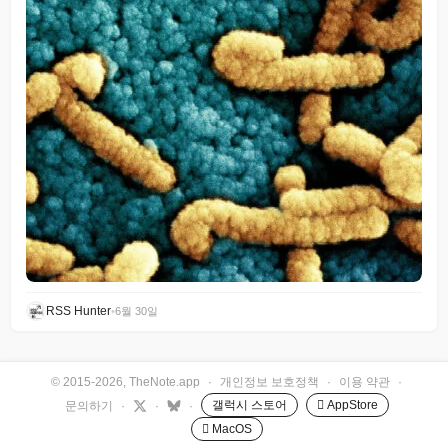
RSS Hunter
•
6월 30일
© 2015-2026, TheNote.app
·
개인정보 보호정책
·
이용 약관
·
갤럭시 스토어
 AppStore
문의하기
·
·
·
 MacOS