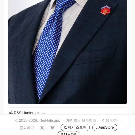
RSS Hunter
•
7월 3일
© 2015-2026, TheNote.app
·
개인정보 보호정책
·
이용 약관
·
갤럭시 스토어
 AppStore
문의하기
·
·
·
 MacOS