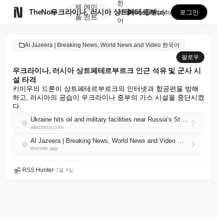
한
제
에이

TheNote
우크라이나, 러시아 상트페테르부르크 인근 석유 및 군사...
국
GooglePlay
AppStore
로그인
품
전트
어
Al Jazeera | Breaking News, World News and Video 한국어
팔로우
우크라이나, 러시아 상트페테르부르크 인근 석유 및 군사 시
설 타격
키이우의 드론이 상트페테르부르크의 인터넷과 항공편을 방해
하고, 러시아의 공습이 우크라이나 중부의 가스 시설을 중단시켰
다.
Ukraine hits oil and military facilities near Russia’s St Petersburg
aljazeera.com
Al Jazeera | Breaking News, World News and Video 한국어 RSS
thenote.app
RSS Hunter
•
7월 4일