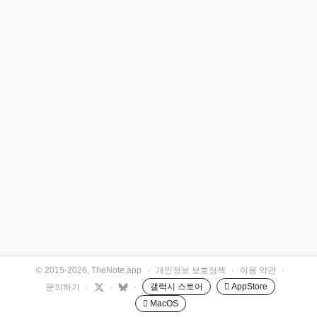
© 2015-2026, TheNote.app
·
개인정보 보호정책
·
이용 약관
·
갤럭시 스토어
 AppStore
문의하기
·
·
·
 MacOS