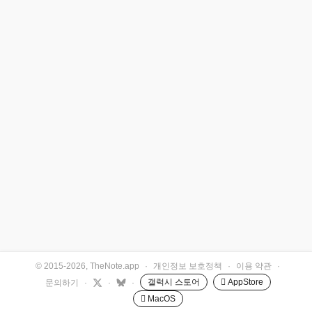
© 2015-2026, TheNote.app
·
개인정보 보호정책
·
이용 약관
·
갤럭시 스토어
 AppStore
문의하기
·
·
·
 MacOS