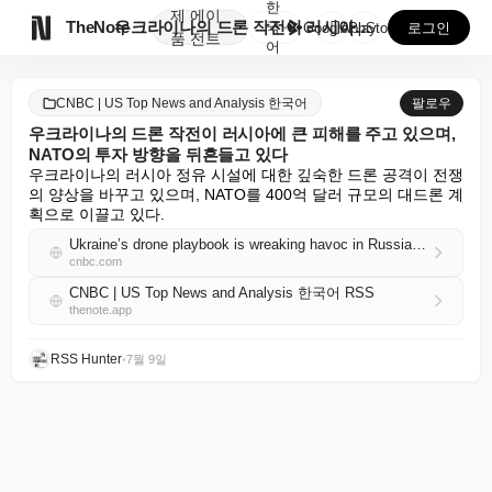
한
제
에이

TheNote
우크라이나의 드론 작전이 러시아에 큰 피해를 주고 있으...
국
GooglePlay
AppStore
로그인
품
전트
어
CNBC | US Top News and Analysis 한국어
팔로우
우크라이나의 드론 작전이 러시아에 큰 피해를 주고 있으며,
NATO의 투자 방향을 뒤흔들고 있다
우크라이나의 러시아 정유 시설에 대한 깊숙한 드론 공격이 전쟁
의 양상을 바꾸고 있으며, NATO를 400억 달러 규모의 대드론 계
획으로 이끌고 있다.
Ukraine’s drone playbook is wreaking havoc in Russia — and upending where NATO wants to invest
cnbc.com
CNBC | US Top News and Analysis 한국어 RSS
thenote.app
RSS Hunter
•
7월 9일