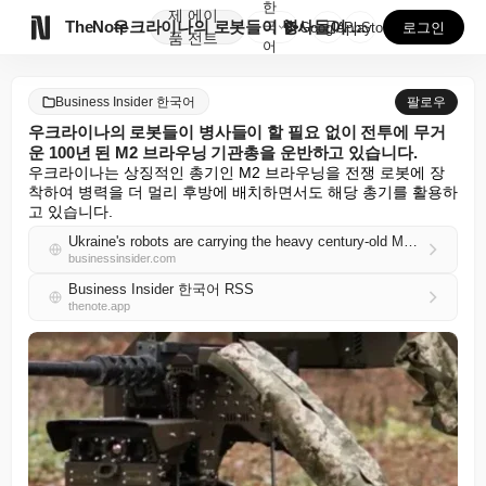
한
제
에이

TheNote
우크라이나의 로봇들이 병사들이 할 필요 없이 전투에 무...
국
GooglePlay
AppStore
로그인
품
전트
어
Business Insider 한국어
팔로우
우크라이나의 로봇들이 병사들이 할 필요 없이 전투에 무거
운 100년 된 M2 브라우닝 기관총을 운반하고 있습니다.
우크라이나는 상징적인 총기인 M2 브라우닝을 전쟁 로봇에 장
착하여 병력을 더 멀리 후방에 배치하면서도 해당 총기를 활용하
고 있습니다.
Ukraine's robots are carrying the heavy century-old M2 Browning machine gun into battle so troops don't have to
businessinsider.com
Business Insider 한국어 RSS
thenote.app