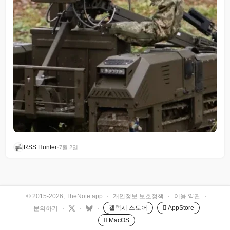
RSS Hunter
•
7월 2일
© 2015-2026, TheNote.app
·
개인정보 보호정책
·
이용 약관
·
갤럭시 스토어
 AppStore
문의하기
·
·
·
 MacOS