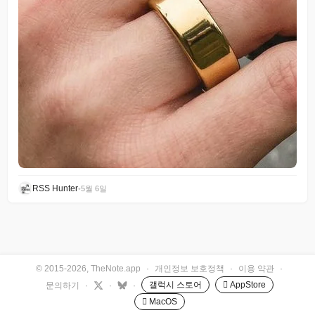
RSS Hunter
•
5월 6일
© 2015-2026, TheNote.app
·
개인정보 보호정책
·
이용 약관
·
갤럭시 스토어
 AppStore
문의하기
·
·
·
 MacOS