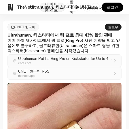
한
제
에이

TheNote
Ultrahuman, 킥스타터에서 링 프로 최대 43%...
국
GooglePlay
AppStore
로그인
품
전트
어
CNET 한국어
팔로우
Ultrahuman, 킥스타터에서 링 프로 최대 43% 할인 판매
이미 자체 웹사이트에서 링 프로(Ring Pro) 사전 예약을 받고 있
음에도 불구하고, 울트라휴먼(Ultrahuman)은 스마트 링을 위한 
킥스타터(Kickstarter) 캠페인을 시작했습니다.
Ultrahuman Put Its Ring Pro on Kickstarter for Up to 43% Off
cnet.com
CNET 한국어 RSS
thenote.app