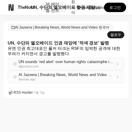
한
제
에이

TheNote
UN, 수단의 엘오베이드 인권 재앙에 '적색 경보' 발...
국
GooglePlay
AppStore
로그인
품
전트
어
Al Jazeera | Breaking News, World News and Video 한국어
팔로우
UN, 수단의 엘오베이드 인권 재앙에 '적색 경보' 발령
유엔 인권 최고대표인 폴커 터크는 RSF의 임박한 공격에 대한 
우려가 커지면서 경고를 발령했다.
UN sounds ‘red alert’ over human rights catastrophe in Sudan’s el-Obeid
aljazeera.com
Al Jazeera | Breaking News, World News and Video 한국어 RSS
thenote.app
RSS Hunter
•
7월 3일