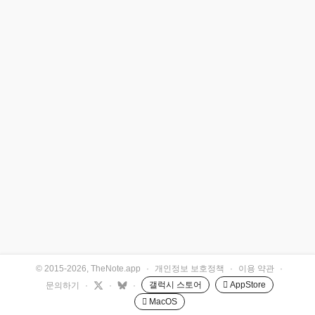
© 2015-2026, TheNote.app
·
개인정보 보호정책
·
이용 약관
·
갤럭시 스토어
 AppStore
문의하기
·
·
·
 MacOS