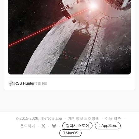
RSS Hunter
•
7월 9일
© 2015-2026, TheNote.app
·
개인정보 보호정책
·
이용 약관
·
갤럭시 스토어
 AppStore
문의하기
·
·
·
 MacOS