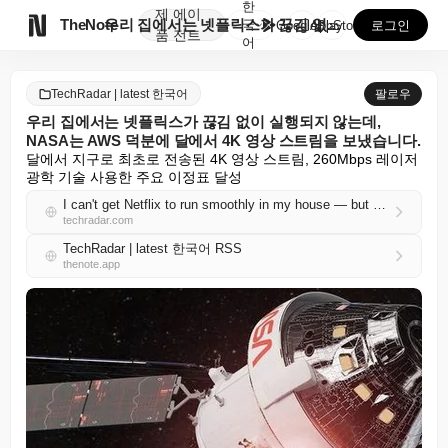
한
제
에이

TheNote
우리 집에서는 넷플릭스가 끊김 없이 실행되지 않는데, ...
국
GooglePlay
AppStore
로그인
품
전트
어
TechRadar | latest 한국어
팔로우
우리 집에서는 넷플릭스가 끊김 없이 실행되지 않는데,
NASA는 AWS 덕분에 달에서 4K 영상 스트림을 보냈습니다.
달에서 지구로 최초로 전송된 4K 영상 스트림, 260Mbps 레이저 
광학 기술 사용한 주요 이정표 달성
I can't get Netflix to run smoothly in my house — but NASA just sent a 4K video stream from the Moon, thanks to AWS
techradar.com
TechRadar | latest 한국어 RSS
thenote.app