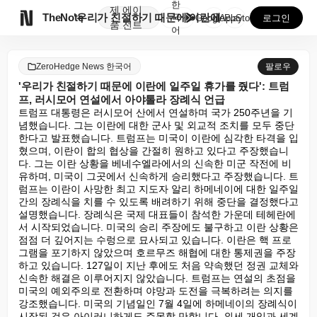
한
제
에이

TheNote
'우리가 친절하기 때문에 이란에 일주일 휴가를 줬다':...
국
GooglePlay
AppStore
로그인
품
전트
어
ZeroHedge News 한국어
팔로우
'우리가 친절하기 때문에 이란에 일주일 휴가를 줬다': 트럼
프, 러시모어 연설에서 아야톨라 장례식 언급
트럼프 대통령은 러시모어 산에서 연설하며 국가 250주년을 기
념했습니다. 그는 이란에 대한 군사 및 외교적 조치를 모두 중단
한다고 발표했습니다. 트럼프는 미국이 이란에 심각한 타격을 입
혔으며, 이란이 합의 협상을 간절히 원하고 있다고 주장했습니
다. 그는 이란 상황을 베네수엘라에서의 신속한 미군 작전에 비
유하며, 미국이 그곳에서 신속하게 승리했다고 주장했습니다. 트
럼프는 이란이 사망한 최고 지도자 알리 하메네이에 대한 일주일
간의 장례식을 치를 수 있도록 배려하기 위해 중단을 결정했다고 
설명했습니다. 장례식은 국제 대표들이 참석한 가운데 테헤란에
서 시작되었습니다. 미국의 승리 주장에도 불구하고 이란 상황은 
점점 더 깊어지는 수렁으로 묘사되고 있습니다. 이란은 핵 프로
그램을 포기하지 않았으며 호르무즈 해협에 대한 통제권을 주장
하고 있습니다. 127일이 지난 후에도 처음 약속했던 정권 교체와 
신속한 해결은 이루어지지 않았습니다. 트럼프는 연설의 초점을 
미국의 예외주의로 전환하며 야망과 도전을 극복하려는 의지를 
강조했습니다. 미국의 기념일인 7월 4일에 하메네이의 장례식이 
시작된 것은 아이러니하게도 주목할 만합니다. 외세 개입과 세계 