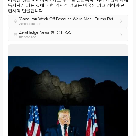
독재자가 되는 것에 대한 역사적 경고는 미국의 외교 정책과 관
련하여 언급됩니다.
'Gave Iran Week Off Because We're Nice': Trump References Ayatollah Funeral In Rushmore Speech
zerohedge.com
ZeroHedge News 한국어 RSS
thenote.app