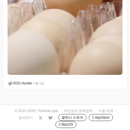
RSS Hunter
•
7월 1일
© 2015-2026, TheNote.app
·
개인정보 보호정책
·
이용 약관
·
갤럭시 스토어
 AppStore
문의하기
·
·
·
 MacOS