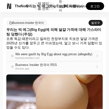
한
제
에이

TheNote
우리는 빅 에그(Big Egg)에 의해 달걀 가격에 대...
국
GooglePlay
AppStore
로그인
품
전트
어
Business Insider 한국어
팔로우
우리는 빅 에그(Big Egg)에 의해 달걀 가격에 대해 가스라이
팅 당했다 (주장)
조류 독감 때문이라고 알려진 천정부지로 치솟은 달걀 가격은 
2025년 선거를 앞두고 큰 이슈였는데, 알고 보니 가격 담합이 있
었을 수도 있다.
We were gaslit by Big Egg about egg prices (allegedly)
businessinsider.com
Business Insider 한국어 RSS
thenote.app