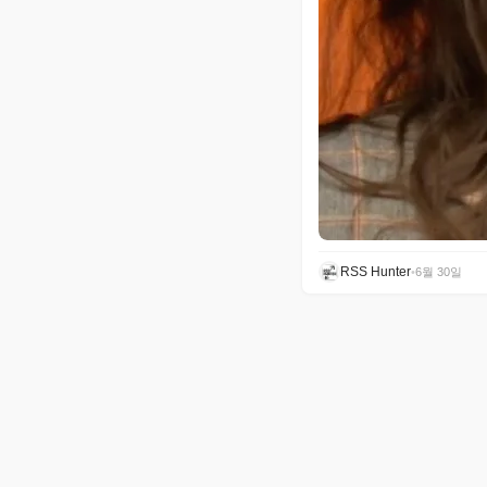
RSS Hunter
•
6월 30일