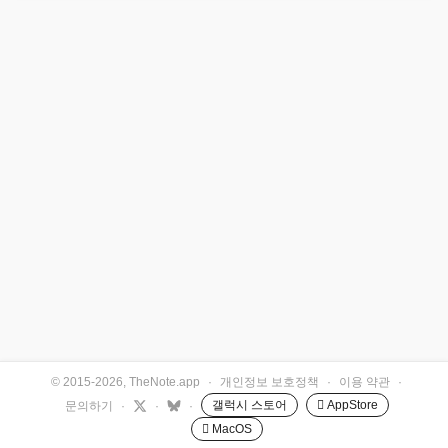
© 2015-2026, TheNote.app
·
개인정보 보호정책
·
이용 약관
·
갤럭시 스토어
 AppStore
문의하기
·
·
·
 MacOS