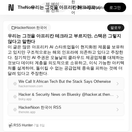
한
제
에이

TheNote
우리는 그것을 아프리칸 테크라고 부르지만, 스택은 그렇...
국
GooglePlay
AppStore
로그인
품
전트
어
HackerNoon 한국어
팔로우
우리는 그것을 아프리칸 테크라고 부르지만, 스택은 그렇지
않다고 말한다
이 글은 많은 아프리카 AI 스타트업들이 현지화된 제품을 보유하
고 있지만 구조적으로는 해외 인프라에 의존하고 있다고 주장한
다. 장기적인 AI 주권은 오늘날의 클라우드 제공업체를 대체하는 
것보다 데이터 계층을 의도적으로 소유하고, 이식 가능한 아키텍
처를 설계하며, 돌이킬 수 없는 공급업체 종속을 피하는 것에 더 
달려 있다고 주장한다.
We Call It African Tech But the Stack Says Otherwise
hackernoon.com
Hacker & Security News on Bluesky @hacker.at.thenote.app
bsky.app
HackerNoon 한국어 RSS
thenote.app
RSS Hunter
•
7월 8일