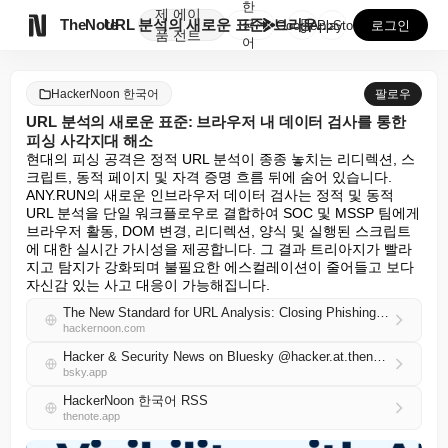
한
제
에이

TheNote
URL 분석의 새로운 표준: 브라우저 내 데이터 검사를...
국
GooglePlay
AppStore
로그인
품
전트
어
HackerNoon 한국어
팔로우
URL 분석의 새로운 표준: 브라우저 내 데이터 검사를 통한
피싱 사각지대 해소
현대의 피싱 공격은 정적 URL 분석이 종종 놓치는 리디렉션, 스
크립트, 동적 페이지 및 자격 증명 흐름 뒤에 숨어 있습니다. 
ANY.RUN의 새로운 인브라우저 데이터 검사는 정적 및 동적 
URL 분석을 단일 워크플로우로 결합하여 SOC 및 MSSP 팀에게 
브라우저 활동, DOM 변경, 리디렉션, 양식 및 실행된 스크립트
에 대한 실시간 가시성을 제공합니다. 그 결과 트리아지가 빨라
지고 탐지가 강화되며 불필요한 에스컬레이션이 줄어들고 보다 
자신감 있는 사고 대응이 가능해집니다.
The New Standard for URL Analysis: Closing Phishing Blind Spots with In-Browser Data Inspection
hackernoon.com
Hacker & Security News on Bluesky @hacker.at.thenote.app
bsky.app
HackerNoon 한국어 RSS
thenote.app