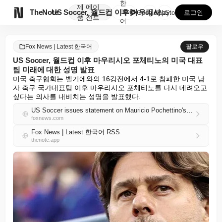
한
제
에이

TheNote
US Soccer, 월드컵 이후 마우리시오 포체티노의 ...
국
GooglePlay
AppStore
로그인
품
전트
어
Fox News | Latest 한국어
팔로우
US Soccer, 월드컵 이후 마우리시오 포체티노의 미국 대표
팀 미래에 대한 성명 발표
미국 축구협회는 벨기에와의 16강전에서 4-1로 참패한 미국 남
자 축구 국가대표팀 이후 마우리시오 포체티노를 다시 데려오고 
싶다는 의사를 내비치는 성명을 발표했다.
US Soccer issues statement on Mauricio Pochettino's future with Team USA after World Cup
foxnews.com
Fox News | Latest 한국어 RSS
thenote.app