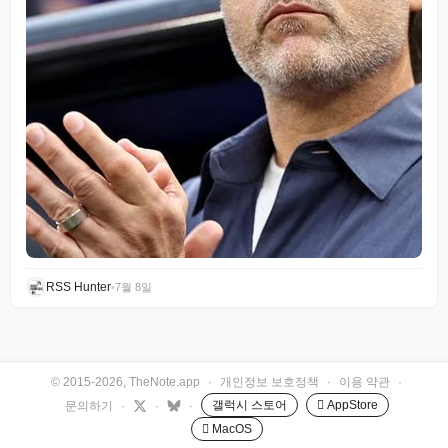
RSS Hunter
•
7월 8일
© 2015-2026, TheNote.app
·
개인정보 보호정책
·
이용 약관
·
갤럭시 스토어
 AppStore
문의하기
·
·
·
 MacOS