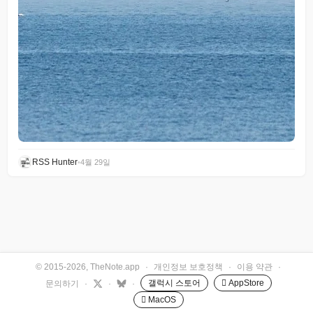
RSS Hunter
•
4월 29일
© 2015-2026, TheNote.app
·
개인정보 보호정책
·
이용 약관
·
갤럭시 스토어
 AppStore
문의하기
·
·
·
 MacOS