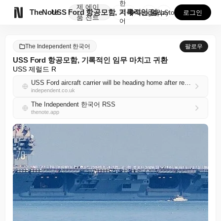
한
제
에이

TheNote
USS Ford 항공모함, 기록적인 임무 마치고 귀환
국
GooglePlay
AppStore
로그인
품
전트
어
The Independent 한국어
팔로우
USS Ford 항공모함, 기록적인 임무 마치고 귀환
USS 제럴드 R
USS Ford aircraft carrier will be heading home after record-breaking deployment
independent.co.uk
The Independent 한국어 RSS
thenote.app