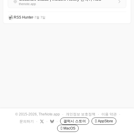
thenote.app
RSS Hunter
•
7월 7일
© 2015-2026, TheNote.app
·
개인정보 보호정책
·
이용 약관
·
갤럭시 스토어
 AppStore
문의하기
·
·
·
 MacOS