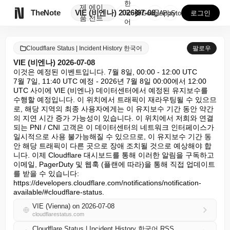
한
제
에이

TheNote
VIE (비엔나) 2026-07-08
국
GooglePlay
AppStore
로그인
품
전트
어
Cloudflare Status | Incident History 한국어
팔로우
VIE (비엔나) 2026-07-08
이것은 예정된 이벤트입니다. 7월 8일, 00:00 - 12:00 UTC

7월 7일, 11:40 UTC 예정 - 2026년 7월 8일 00:00에서 12:00 
UTC 사이에 VIE (비엔나) 데이터센터에서 예정된 유지보수를 
수행할 예정입니다. 이 위치에서 트래픽이 재라우팅될 수 있으므
로, 해당 지역의 최종 사용자에게는 이 유지보수 기간 동안 약간
의 지연 시간 증가 가능성이 있습니다. 이 위치에서 저희와 연결
되는 PNI / CNI 고객은 이 데이터센터의 네트워크 인터페이스가 
일시적으로 사용 불가능해질 수 있으므로, 이 유지보수 기간 동
안 해당 트래픽이 다른 곳으로 장애 조치될 것으로 예상해야 합
니다. 이제 Cloudflare 대시보드를 통해 이러한 알림을 구독하고 
이메일, PagerDuty 및 웹훅 (플랜에 따라)을 통해 직접 업데이트
를 받을 수 있습니다: 
https://developers.cloudflare.com/notifications/notification-
available/#cloudflare-status.
VIE (Vienna) on 2026-07-08
cloudflarestatus.com
Cloudflare Status | Incident History 한국어 RSS