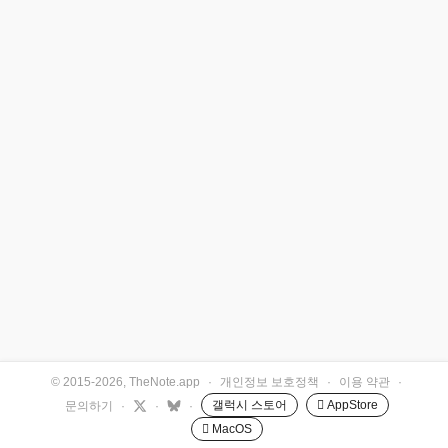
© 2015-2026, TheNote.app
·
개인정보 보호정책
·
이용 약관
·
갤럭시 스토어
 AppStore
문의하기
·
·
·
 MacOS