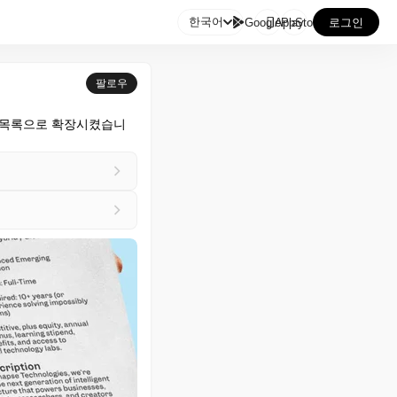

한국어
GooglePlay
AppStore
로그인
팔로우
운 목록으로 확장시켰습니