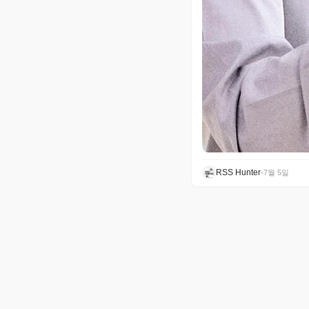
RSS Hunter
•
7월 5일