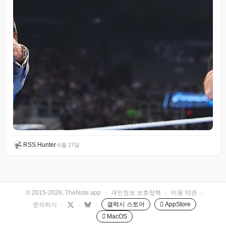
RSS Hunter
•
6월 27일
© 2015-2026, TheNote.app
·
개인정보 보호정책
·
이용 약관
·
갤럭시 스토어
 AppStore
문의하기
·
·
·
 MacOS