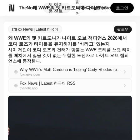
한
제
에이

TheNote
왜 WWE의 맷 카르도나가 나이트 오브 챔피언스 202...
국
GooglePlay
AppStore
로그인
품
전트
어
Fox News | Latest 한국어
팔로우
왜 WWE의 맷 카르도나가 나이트 오브 챔피언스 2026에서
코디 로즈가 타이틀을 유지하기를 '바라고' 있는지
사미 제인이 코디 로즈와 건터가 맞붙는 WWE 트리플 쓰렛 타이
틀 매치에서 잃을 것이 없는 위험한 도전자로 나이트 오브 챔피
언스에 등장한다.
Why WWE's Matt Cardona is 'hoping' Cody Rhodes retains the title at Night of Champions 2026
foxnews.com
Fox News | Latest 한국어 RSS
thenote.app