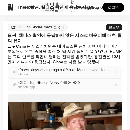
한
제
에이

TheNote
왕관, 웰니스 확인에 응답하지 않은 서스크 마운티에 대...
국
GooglePlay
AppStore
로그인
품
전트
어
CBC | Top Stories News 한국어
팔로우
왕관, 웰니스 확인에 응답하지 않은 서스크 마운티에 대한 혐
의 유지
Lyle Cisna는 새스캐처원주 메이드스톤 근처 자택 바닥에 머리 
부상으로 인한 출혈을 흘린 채 몇 시간 동안 누워 있었다. RCMP
는 그의 안부를 확인해 달라는 전화를 받았지만, 경찰관은 10시
간이 지나서야 응답했다. Cisna는 다음 날 사망했다.
Crown stays charge against Sask. Mountie who didn’t respond to wellness check
cbc.ca
CBC | Top Stories News 한국어 RSS
thenote.app