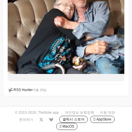
RSS Hunter
•
6월 28일
© 2015-2026, TheNote.app
·
개인정보 보호정책
·
이용 약관
·
갤럭시 스토어
 AppStore
문의하기
·
·
·
 MacOS