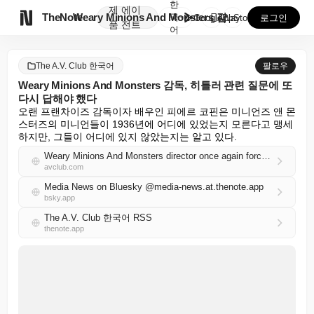
한
제
에이

TheNote
Weary Minions And Monsters 감독,...
국
GooglePlay
AppStore
로그인
품
전트
어
The A.V. Club 한국어
팔로우
Weary Minions And Monsters 감독, 히틀러 관련 질문에 또
다시 답해야 했다
오랜 프랜차이즈 감독이자 배우인 피에르 코핀은 미니언즈 앤 몬
스터즈의 미니언들이 1936년에 어디에 있었는지 모른다고 맹세
하지만, 그들이 어디에 있지 않았는지는 알고 있다.
Weary Minions And Monsters director once again forced to address the Hitler question
avclub.com
Media News on Bluesky @media-news.at.thenote.app
bsky.app
The A.V. Club 한국어 RSS
thenote.app