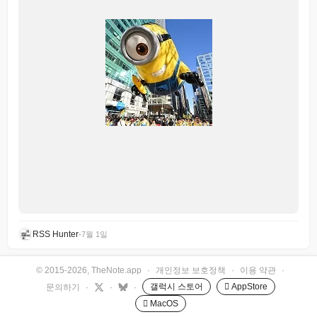
RSS Hunter
•
7월 1일
© 2015-2026, TheNote.app
·
개인정보 보호정책
·
이용 약관
·
갤럭시 스토어
 AppStore
문의하기
·
·
·
 MacOS