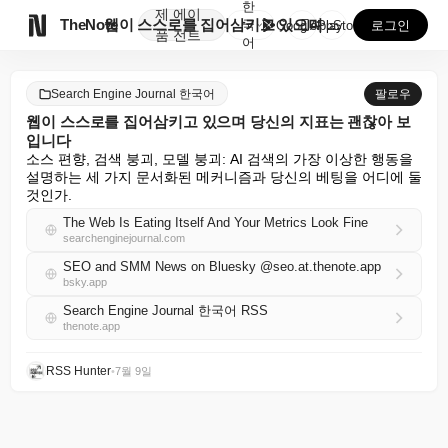
한
제
에이

TheNote
웹이 스스로를 집어삼키고 있으며 당신의 지표는 괜찮아 ...
국
GooglePlay
AppStore
로그인
품
전트
어
Search Engine Journal 한국어
팔로우
웹이 스스로를 집어삼키고 있으며 당신의 지표는 괜찮아 보
입니다
소스 편향, 검색 붕괴, 모델 붕괴: AI 검색의 가장 이상한 행동을 
설명하는 세 가지 문서화된 메커니즘과 당신의 베팅을 어디에 둘 
것인가.
The Web Is Eating Itself And Your Metrics Look Fine
searchenginejournal.com
SEO and SMM News on Bluesky @seo.at.thenote.app
bsky.app
Search Engine Journal 한국어 RSS
thenote.app
RSS Hunter
•
7월 9일