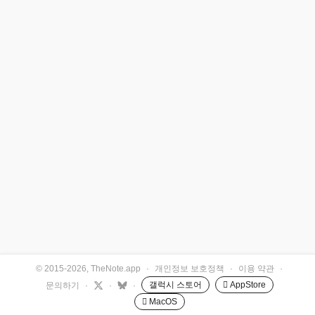
© 2015-2026, TheNote.app
·
개인정보 보호정책
·
이용 약관
·
갤럭시 스토어
 AppStore
문의하기
·
·
·
 MacOS