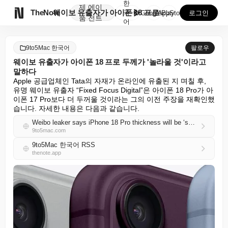
한
제
에이

TheNote
웨이보 유출자가 아이폰 18 프로 두께가 '놀라울 것'...
국
GooglePlay
AppStore
로그인
품
전트
어
9to5Mac 한국어
팔로우
웨이보 유출자가 아이폰 18 프로 두께가 '놀라울 것'이라고
말하다
Apple 공급업체인 Tata의 자재가 온라인에 유출된 지 며칠 후, 
유명 웨이보 유출자 “Fixed Focus Digital”은 아이폰 18 Pro가 아
이폰 17 Pro보다 더 두꺼울 것이라는 그의 이전 주장을 재확인했
습니다. 자세한 내용은 다음과 같습니다.
Weibo leaker says iPhone 18 Pro thickness will be ‘surprising’
9to5mac.com
9to5Mac 한국어 RSS
thenote.app