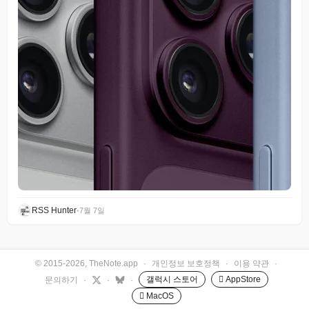
RSS Hunter
•
7월 7일
© 2015-2026, TheNote.app
·
개인정보 보호정책
·
이용 약관
·
갤럭시 스토어
 AppStore
문의하기
·
·
·
 MacOS