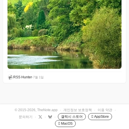
RSS Hunter
•
7월 1일
© 2015-2026, TheNote.app
·
개인정보 보호정책
·
이용 약관
·
갤럭시 스토어
 AppStore
문의하기
·
·
·
 MacOS