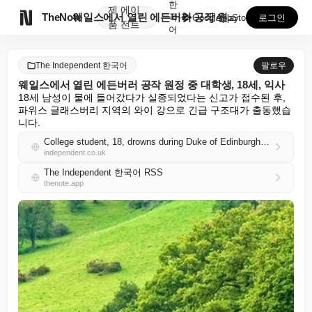
한
제
에이

TheNote
웨일스에서 열린 에든버러 공작 원정 중 대학생, 18세...
국
GooglePlay
AppStore
로그인
품
전트
어
The Independent 한국어
팔로우
웨일스에서 열린 에든버러 공작 원정 중 대학생, 18세, 익사
18세 남성이 물에 들어갔다가 실종되었다는 신고가 접수된 후, 
파위스 글래스버리 지역의 와이 강으로 긴급 구조대가 출동했습
니다.
College student, 18, drowns during Duke of Edinburgh expedition in Wales
independent.co.uk
The Independent 한국어 RSS
thenote.app