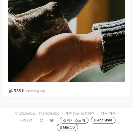
RSS Hunter
•
5월 4일
© 2015-2026, TheNote.app
·
개인정보 보호정책
·
이용 약관
·
갤럭시 스토어
 AppStore
문의하기
·
·
·
 MacOS