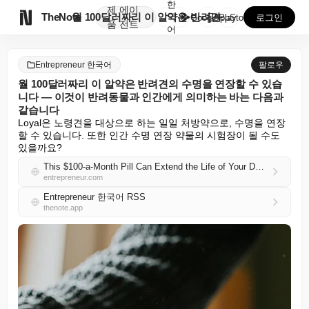
한
제
에이

TheNote
월 100달러짜리 이 알약은 반려견의 수명을 연장할 수...
국
GooglePlay
AppStore
로그인
품
전트
어
Entrepreneur 한국어
팔로우
월 100달러짜리 이 알약은 반려견의 수명을 연장할 수 있습
니다 — 이것이 반려동물과 인간에게 의미하는 바는 다음과
같습니다
Loyal은 노령견을 대상으로 하는 일일 처방약으로, 수명을 연장
할 수 있습니다. 또한 인간 수명 연장 약물의 시험장이 될 수도 
있을까요?
This $100-a-Month Pill Can Extend the Life of Your Dog — Here’s What It Means for Pets and Humans
entrepreneur.com
Entrepreneur 한국어 RSS
thenote.app