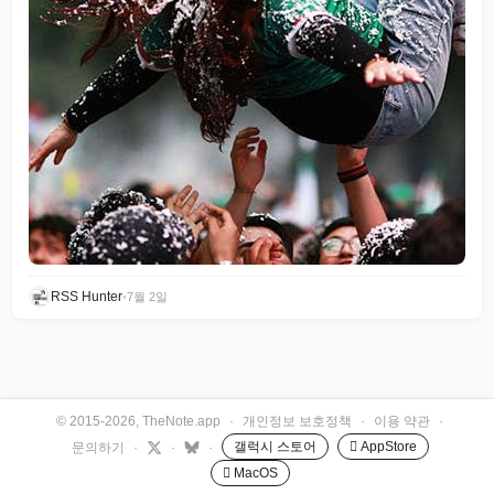
RSS Hunter
•
7월 2일
© 2015-2026, TheNote.app
·
개인정보 보호정책
·
이용 약관
·
갤럭시 스토어
 AppStore
문의하기
·
·
·
 MacOS