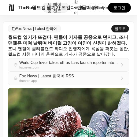
한
제
에이

TheNote
월드컵 열기가 뜨겁다. 팬들이 기자를 공중으로 던지고,...
국
GooglePlay
AppStore
로그인
품
전트
어
Fox News | Latest 한국어
팔로우
월드컵 열기가 뜨겁다. 팬들이 기자를 공중으로 던지고, 조니
맨젤은 미쳐 날뛰며 바이럴 고양이 여인이 신원이 밝혀졌다.
조니 맨질이 클리블랜드 라디오 진행자에게 욕설을 퍼붓는 동안, 
월드컵 시청 파티의 혼란으로 기자가 공중으로 날아갔다.
World Cup fever takes off as fans launch reporter into air, Johnny Manziel goes nuts & viral cat lady ID'd
foxnews.com
Fox News | Latest 한국어 RSS
thenote.app