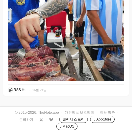
RSS Hunter
•
6월 27일
© 2015-2026, TheNote.app
·
개인정보 보호정책
·
이용 약관
·
갤럭시 스토어
 AppStore
문의하기
·
·
·
 MacOS