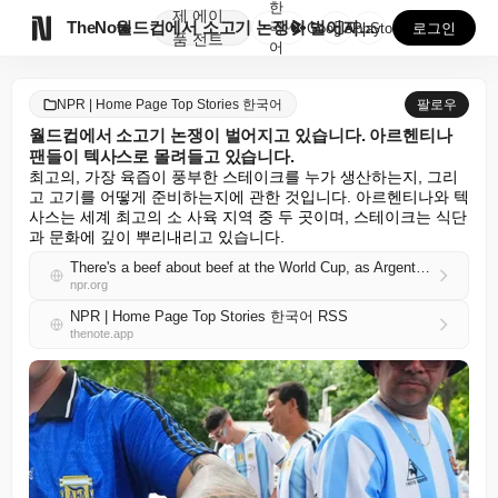
한
제
에이

TheNote
월드컵에서 소고기 논쟁이 벌어지고 있습니다. 아르헨티나...
국
GooglePlay
AppStore
로그인
품
전트
어
NPR | Home Page Top Stories 한국어
팔로우
월드컵에서 소고기 논쟁이 벌어지고 있습니다. 아르헨티나
팬들이 텍사스로 몰려들고 있습니다.
최고의, 가장 육즙이 풍부한 스테이크를 누가 생산하는지, 그리
고 고기를 어떻게 준비하는지에 관한 것입니다. 아르헨티나와 텍
사스는 세계 최고의 소 사육 지역 중 두 곳이며, 스테이크는 식단
과 문화에 깊이 뿌리내리고 있습니다.
There's a beef about beef at the World Cup, as Argentina fans pour into Texas
npr.org
NPR | Home Page Top Stories 한국어 RSS
thenote.app