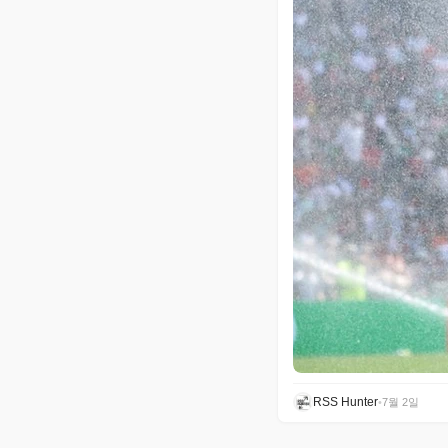
RSS Hunter
•
7월 2일