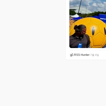
RSS Hunter
•
7월 8일