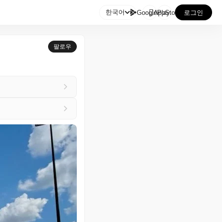

한국어
GooglePlay
AppStore
로그인
팔로우