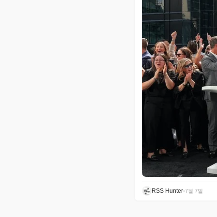
RSS Hunter
•
7월 7일