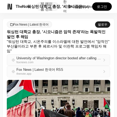
한
제
에이

TheNote
워싱턴 대학교 총장, '시오니즘은 암적 존재'라는 폭발...
국
GooglePlay
AppStore
로그인
품
전트
어
Fox News | Latest 한국어
팔로우
워싱턴 대학교 총장, '시오니즘은 암적 존재'라는 폭발적인
발언 후 해임
"워싱턴 대학교, 시온주의를 이스라엘에 대한 발언에서 "암적인" 
부산물이라고 부른 후 페르시아 및 이란학 프로그램 책임자 해
임"
University of Washington director booted after calling Zionism ‘cancerous’ in explosive remarks
foxnews.com
Fox News | Latest 한국어 RSS
thenote.app