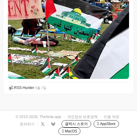
RSS Hunter
•
5월 7일
© 2015-2026, TheNote.app
·
개인정보 보호정책
·
이용 약관
·
갤럭시 스토어
 AppStore
문의하기
·
·
·
 MacOS