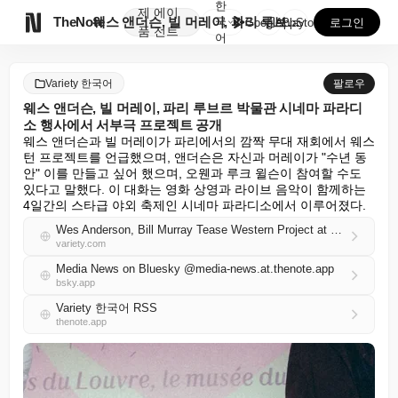
한
제
에이

TheNote
웨스 앤더슨, 빌 머레이, 파리 루브르 박물관 시네마 ...
국
GooglePlay
AppStore
로그인
품
전트
어
Variety 한국어
팔로우
웨스 앤더슨, 빌 머레이, 파리 루브르 박물관 시네마 파라디
소 행사에서 서부극 프로젝트 공개
웨스 앤더슨과 빌 머레이가 파리에서의 깜짝 무대 재회에서 웨스
턴 프로젝트를 언급했으며, 앤더슨은 자신과 머레이가 "수년 동
안" 이를 만들고 싶어 했으며, 오웬과 루크 윌슨이 참여할 수도 
있다고 말했다. 이 대화는 영화 상영과 라이브 음악이 함께하는 
4일간의 스타급 야외 축제인 시네마 파라디소에서 이루어졌다.
Wes Anderson, Bill Murray Tease Western Project at Cinema Paradiso Event at Paris’ Louvre
variety.com
Media News on Bluesky @media-news.at.thenote.app
bsky.app
Variety 한국어 RSS
thenote.app