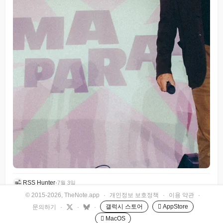
RSS Hunter
•
7월 3일
© 2015-2026, TheNote.app
·
개인정보 보호정책
·
이용 약관
·
갤럭시 스토어
 AppStore
문의하기
·
·
·
 MacOS