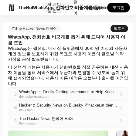
한
제
에이

TheNote
WhatsApp, 전화번호 비공개를 돕기 위해 드디어 ...
국
GooglePlay
AppStore
로그인
품
전트
어
The Hacker News 한국어
팔로우
WhatsApp, 전화번호 비공개를 돕기 위해 드디어 사용자 이
름 도입
WhatsApp은 월요일, 메시징 플랫폼에서 30억 명 이상의 사용자 
개인 정보를 보호하기 위한 목표로 사용자 이름의 글로벌 예약 
시작을 공식 발표했습니다.
이 선택적 기능은 사용자가 전화번호를 직접 공유하는 대신 사용
자 이름을 통해 서비스에서 누군가와 연결할 수 있도록 돕기 위
해 설계되었습니다. 사용자 이름 예약은 오늘부터 출시될 예정입
니다.
WhatsApp is Finally Getting Usernames to Help Keep Phone Numbers Private
thehackernews.com
Hacker & Security News on Bluesky @hacker.at.thenote.app
bsky.app
The Hacker News 한국어 RSS
thenote.app