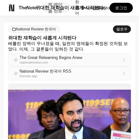
한
제
에이

TheNote
위대한 재학습이 새롭게 시작된다
국
GooglePlay
AppStore
로그인
품
전트
어
National Review 한국어
팔로우
위대한 재학습이 새롭게 시작된다
베를린 장벽이 무너졌을 때, 일련의 명제들이 확정된 것처럼 보
였다. 이제, 그 결론들이 잊혀진 것 같다.
The Great Relearning Begins Anew
nationalreview.com
National Review 한국어 RSS
thenote.app