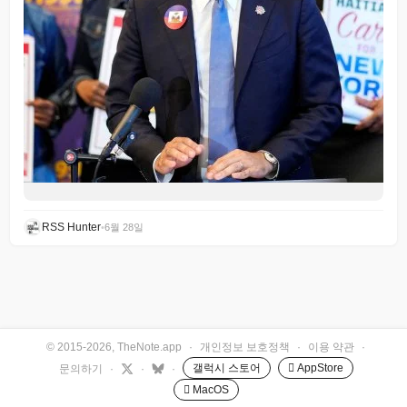
RSS Hunter
•
6월 28일
© 2015-2026, TheNote.app
·
개인정보 보호정책
·
이용 약관
·
갤럭시 스토어
 AppStore
문의하기
·
·
·
 MacOS