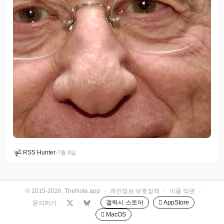
RSS Hunter
•
7월 8일
© 2015-2026, TheNote.app
·
개인정보 보호정책
·
이용 약관
·
갤럭시 스토어
 AppStore
문의하기
·
·
·
 MacOS