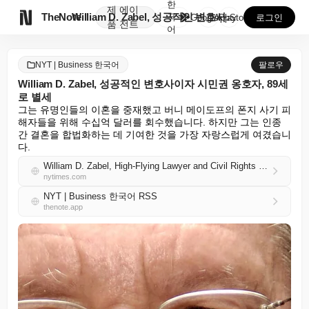
한
제
에이

TheNote
William D. Zabel, 성공적인 변호사이자 시...
국
GooglePlay
AppStore
로그인
품
전트
어
NYT | Business 한국어
팔로우
William D. Zabel, 성공적인 변호사이자 시민권 옹호자, 89세
로 별세
그는 유명인들의 이혼을 중재했고 버니 메이도프의 폰지 사기 피
해자들을 위해 수십억 달러를 회수했습니다. 하지만 그는 인종 
간 결혼을 합법화하는 데 기여한 것을 가장 자랑스럽게 여겼습니
다.
William D. Zabel, High-Flying Lawyer and Civil Rights Champion, Dies at 89
nytimes.com
NYT | Business 한국어 RSS
thenote.app