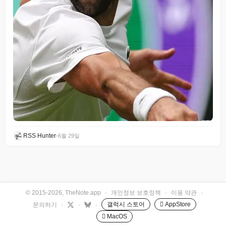
RSS Hunter
•
6월 29일
© 2015-2026, TheNote.app
·
개인정보 보호정책
·
이용 약관
·
갤럭시 스토어
 AppStore
문의하기
·
·
·
 MacOS