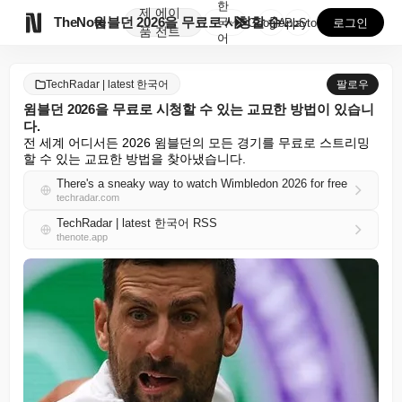
한
제
에이

TheNote
윔블던 2026을 무료로 시청할 수 있는 교묘한 방법이...
국
GooglePlay
AppStore
로그인
품
전트
어
TechRadar | latest 한국어
팔로우
윔블던 2026을 무료로 시청할 수 있는 교묘한 방법이 있습니
다.
전 세계 어디서든 2026 윔블던의 모든 경기를 무료로 스트리밍
할 수 있는 교묘한 방법을 찾아냈습니다.
There's a sneaky way to watch Wimbledon 2026 for free
techradar.com
TechRadar | latest 한국어 RSS
thenote.app