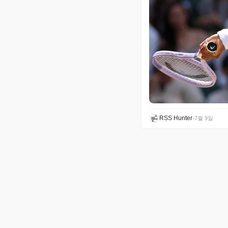
RSS Hunter
•
7월 9일