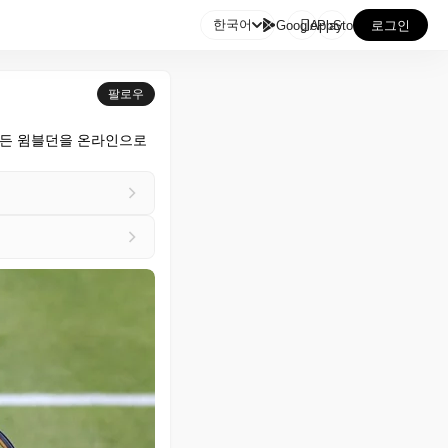

한국어
GooglePlay
AppStore
로그인
팔로우
든 윔블던을 온라인으로 