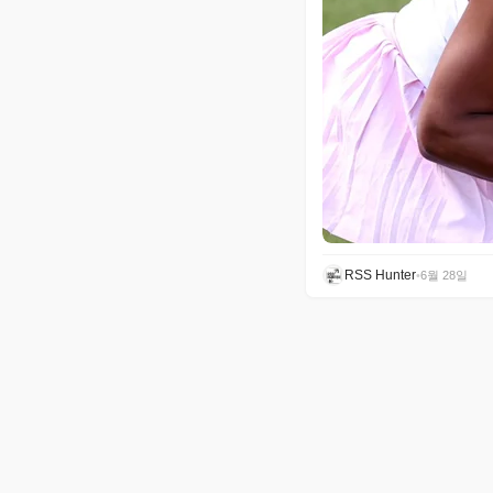
RSS Hunter
•
6월 28일