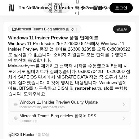
한
제
에이

TheNote
Windows 11 Insider Preview 품질 ...
국
GooglePlay
AppStore
로그인
품
전트
어
Microsoft Teams Blog articles 한국어
팔로우
Windows 11 Insider Preview 품질 업데이트
Windows 11 Pro Insider 25H2 26300.8276에서 Windows 11 
Insider Preview 품질 업데이트 26300.8289를 오류 0x800f0922
로 설치할 수 없습니다. 소비자 지원팀과 모든 단계를 수행했지
만 여전히 동일합니다.

Malwarebytes를 제거하고 선택적 시작을 수행했으며 5번째 시
도에서도 업데이트가 실패했습니다. 0x8007042B - 0x2000D 설
치가 SAFE OS 단계에서 MIGRATE DATA 작업 중 오류가 발생
하여 실패했습니다. 이것이 명시된 내용입니다. Windows 업데
이트, BITS를 재구축하고 DISM 및 restorehealth, sfc를 수행했
습니다. 도와주세요.
Windows 11 Insider Preview Quality Update
techcommunity.microsoft.com
Microsoft Teams Blog articles 한국어 RSS
thenote.app
RSS Hunter
•
4월 30일