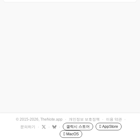
© 2015-2026, TheNote.app
·
개인정보 보호정책
·
이용 약관
·
갤럭시 스토어
 AppStore
문의하기
·
·
·
 MacOS