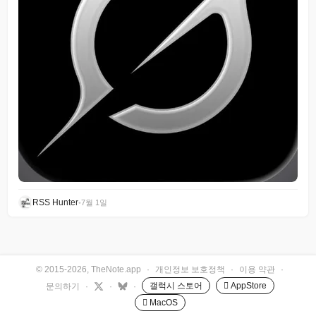
RSS Hunter
•
7월 1일
© 2015-2026, TheNote.app
·
개인정보 보호정책
·
이용 약관
·
갤럭시 스토어
 AppStore
문의하기
·
·
·
 MacOS