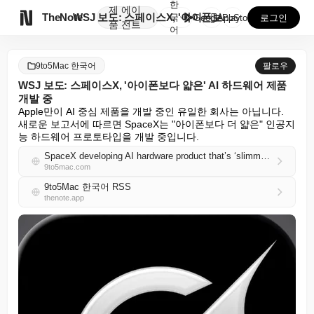
한
제
에이

TheNote
WSJ 보도: 스페이스X, '아이폰보다 얇은' AI 하...
국
GooglePlay
AppStore
로그인
품
전트
어
9to5Mac 한국어
팔로우
WSJ 보도: 스페이스X, '아이폰보다 얇은' AI 하드웨어 제품
개발 중
Apple만이 AI 중심 제품을 개발 중인 유일한 회사는 아닙니다. 
새로운 보고서에 따르면 SpaceX는 "아이폰보다 더 얇은" 인공지
능 하드웨어 프로토타입을 개발 중입니다.
SpaceX developing AI hardware product that’s ‘slimmer than an iPhone,’ reports WSJ
9to5mac.com
9to5Mac 한국어 RSS
thenote.app