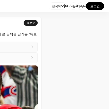

한국어
GooglePlay
AppStore
로그인
팔로우
 큰 공백을 남기는 "독보