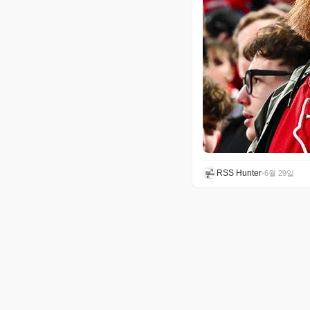
RSS Hunter
•
6월 29일