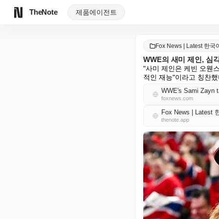
TheNote
제품
에이전트
Fox News | Latest 한국
WWE의 새미 제인, 심
"사미 제인은 케빈 오웬
적인 재능"이라고 칭찬했다
WWE's Sami Zayn tal
foxnews.com
Fox News | Lates
thenote.app