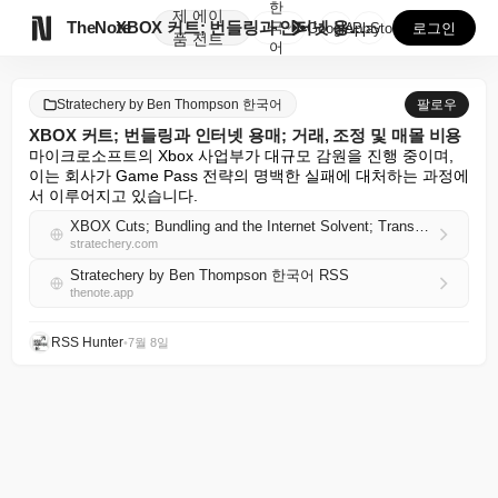
한
제
에이

TheNote
XBOX 커트; 번들링과 인터넷 용매; 거래, 조정 및...
국
GooglePlay
AppStore
로그인
품
전트
어
Stratechery by Ben Thompson 한국어
팔로우
XBOX 커트; 번들링과 인터넷 용매; 거래, 조정 및 매몰 비용
마이크로소프트의 Xbox 사업부가 대규모 감원을 진행 중이며, 
이는 회사가 Game Pass 전략의 명백한 실패에 대처하는 과정에
서 이루어지고 있습니다.
XBOX Cuts; Bundling and the Internet Solvent; Transaction, Coordination, and Sunk Costs
stratechery.com
Stratechery by Ben Thompson 한국어 RSS
thenote.app
RSS Hunter
•
7월 8일