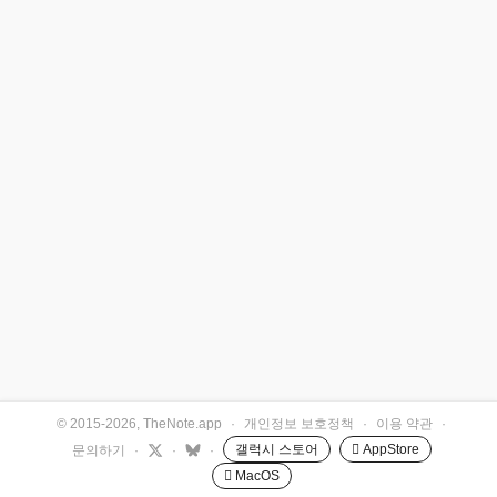
© 2015-2026, TheNote.app
·
개인정보 보호정책
·
이용 약관
·
갤럭시 스토어
 AppStore
문의하기
·
·
·
 MacOS