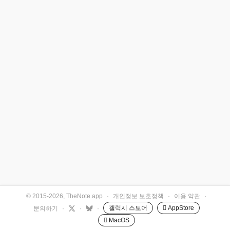
© 2015-2026, TheNote.app
·
개인정보 보호정책
·
이용 약관
·
갤럭시 스토어
 AppStore
문의하기
·
·
·
 MacOS