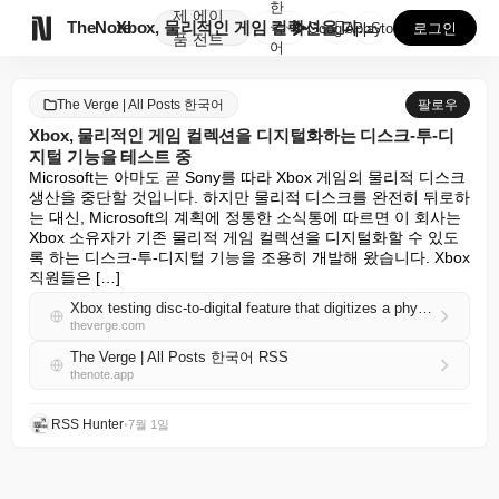
한
제
에이

TheNote
Xbox, 물리적인 게임 컬렉션을 디지털화하는 디스크-...
국
GooglePlay
AppStore
로그인
품
전트
어
The Verge | All Posts 한국어
팔로우
Xbox, 물리적인 게임 컬렉션을 디지털화하는 디스크-투-디
지털 기능을 테스트 중
Microsoft는 아마도 곧 Sony를 따라 Xbox 게임의 물리적 디스크 
생산을 중단할 것입니다. 하지만 물리적 디스크를 완전히 뒤로하
는 대신, Microsoft의 계획에 정통한 소식통에 따르면 이 회사는 
Xbox 소유자가 기존 물리적 게임 컬렉션을 디지털화할 수 있도
록 하는 디스크-투-디지털 기능을 조용히 개발해 왔습니다. Xbox 
직원들은 […]
Xbox testing disc-to-digital feature that digitizes a physical game collection
theverge.com
The Verge | All Posts 한국어 RSS
thenote.app
RSS Hunter
•
7월 1일