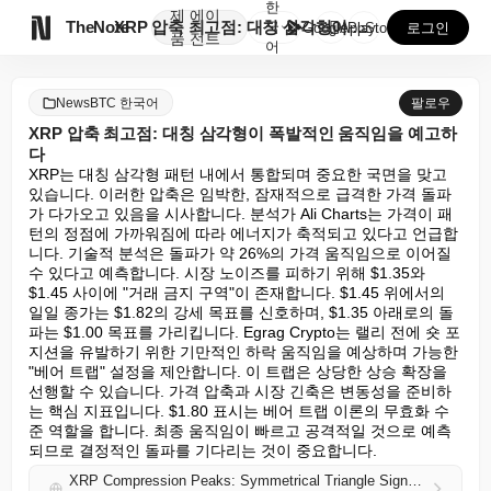
한
제
에이

TheNote
XRP 압축 최고점: 대칭 삼각형이 폭발적인 움직임을 ...
국
GooglePlay
AppStore
로그인
품
전트
어
NewsBTC 한국어
팔로우
XRP 압축 최고점: 대칭 삼각형이 폭발적인 움직임을 예고하
다
XRP는 대칭 삼각형 패턴 내에서 통합되며 중요한 국면을 맞고 
있습니다. 이러한 압축은 임박한, 잠재적으로 급격한 가격 돌파
가 다가오고 있음을 시사합니다. 분석가 Ali Charts는 가격이 패
턴의 정점에 가까워짐에 따라 에너지가 축적되고 있다고 언급합
니다. 기술적 분석은 돌파가 약 26%의 가격 움직임으로 이어질 
수 있다고 예측합니다. 시장 노이즈를 피하기 위해 $1.35와 
$1.45 사이에 "거래 금지 구역"이 존재합니다. $1.45 위에서의 
일일 종가는 $1.82의 강세 목표를 신호하며, $1.35 아래로의 돌
파는 $1.00 목표를 가리킵니다. Egrag Crypto는 랠리 전에 숏 포
지션을 유발하기 위한 기만적인 하락 움직임을 예상하며 가능한 
"베어 트랩" 설정을 제안합니다. 이 트랩은 상당한 상승 확장을 
선행할 수 있습니다. 가격 압축과 시장 긴축은 변동성을 준비하
는 핵심 지표입니다. $1.80 표시는 베어 트랩 이론의 무효화 수
준 역할을 합니다. 최종 움직임이 빠르고 공격적일 것으로 예측
되므로 결정적인 돌파를 기다리는 것이 중요합니다.
XRP Compression Peaks: Symmetrical Triangle Signals Explosive Move Ahead