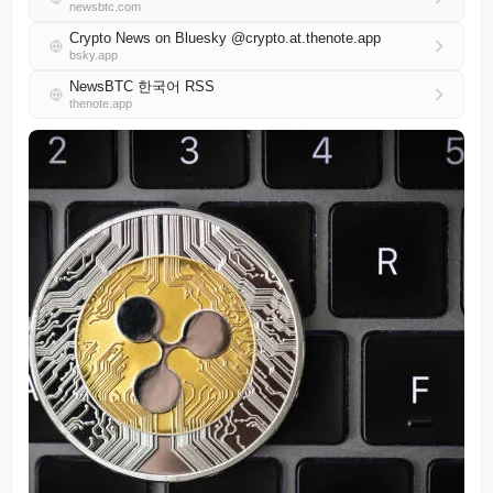
newsbtc.com
Crypto News on Bluesky @crypto.at.thenote.app
bsky.app
NewsBTC 한국어 RSS
thenote.app