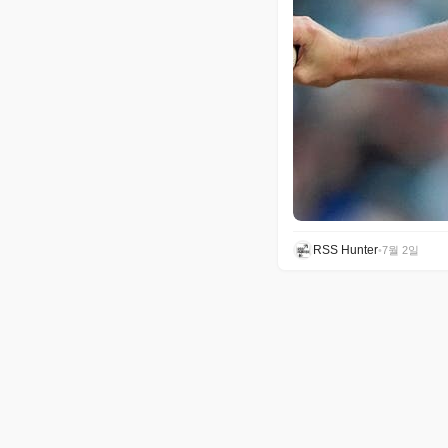
RSS Hunter
•
7월 2일